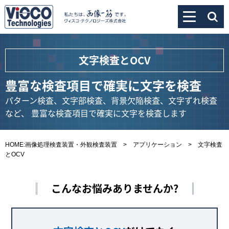
文字検査とOCV
豊富な検査項目で確実に文字を検査
パターン検査、文字部検査、背景欠陥検査、文字ずれ検査
など、
豊富な検査項目で確実に文字を検査します
HOME:画像処理検査装置・外観検査装置
>
アプリケーション
> 文字検査
とOCV
こんなお悩みありませんか?