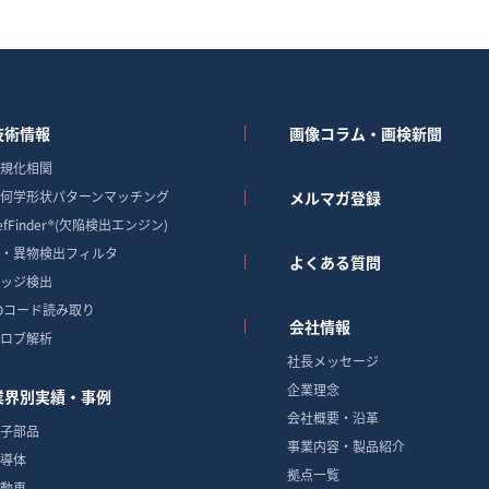
技術情報
画像コラム・画検新聞
規化相関
何学形状パターンマッチング
メルマガ登録
efFinder®(欠陥検出エンジン)
・異物検出フィルタ
よくある質問
ッジ検出
Dコード読み取り
会社情報
ロブ解析
社長メッセージ
企業理念
業界別実績・事例
会社概要・沿革
子部品
事業内容・製品紹介
導体
拠点一覧
動車