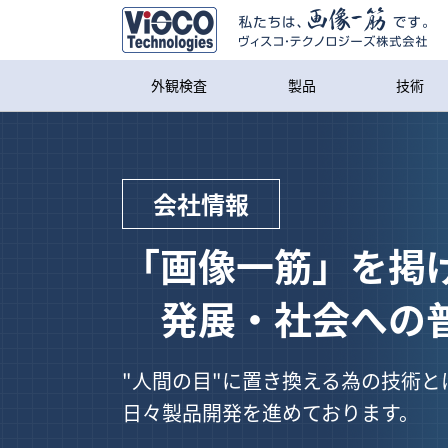
外観検査
製品
技術
会社情報
「画像一筋」を掲
発展・社会への普
"人間の目"に置き換える為の技術
日々製品開発を進めております。