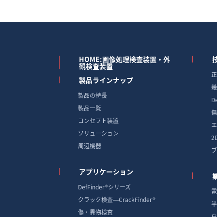
HOME:画像処理検査装置・外
観検査装置
正
製品ラインナップ
幾
製品の特長
D
製品一覧
傷
コンセプト装置
エ
ソリューション
2
周辺機器
ブ
アプリケーション
DefFinder®シリーズ
電
クラック検査―CrackFinder®
半
傷・異物検査
自