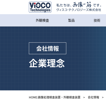
外観検査
製品
技術
会社情報
企業理念
HOME:画像処理検査装置・外観検査装置
>
会社情報
> 