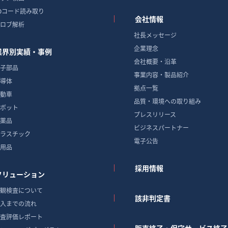
Dコード読み取り
会社情報
ロブ解析
社長メッセージ
企業理念
業界別実績・事例
会社概要・沿革
子部品
事業内容・製品紹介
導体
拠点一覧
動車
品質・環境への取り組み
ボット
プレスリリース
薬品
ビジネスパートナー
ラスチック
電子公告
用品
採用情報
ソリューション
観検査について
該非判定書
入までの流れ
査評価レポート
販売終了・保守サービス終了