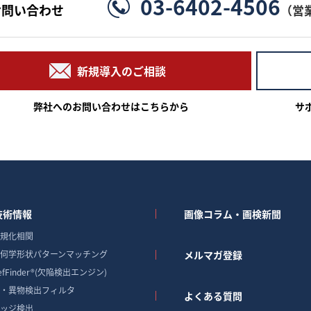
03-6402-4506
お問い合わせ
（営
新規導入のご相談
弊社へのお問い合わせはこちらから
サ
技術情報
画像コラム・画検新聞
規化相関
何学形状パターンマッチング
メルマガ登録
efFinder®(欠陥検出エンジン)
・異物検出フィルタ
よくある質問
ッジ検出