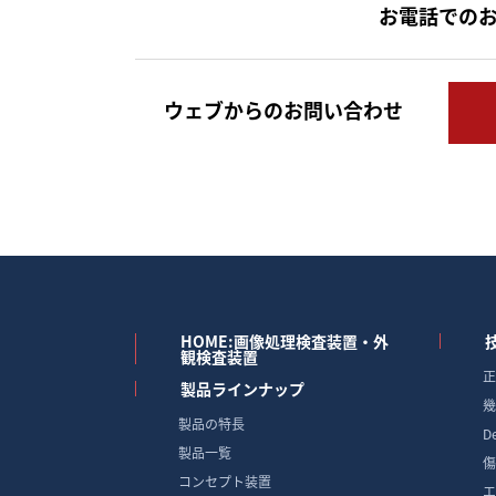
お電話での
ウェブからのお問い合わせ
HOME:画像処理検査装置・外
観検査装置
正
製品ラインナップ
幾
製品の特長
D
製品一覧
傷
コンセプト装置
エ