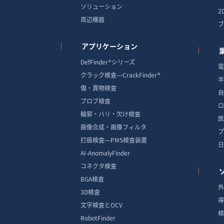
ソリューション
2
周辺機器
ブ
アプリケーション
DefFinder®シリーズ
電
クラック検査―CrackFinder®
半
傷・異物検査
自
ブロブ検査
ロ
輪郭・バリ・欠け検査
医
画像合成・画像フィルタ
プ
打痕検査―PMS検査装置
日
AI-AnomalyFinder
コネクタ検査
BGA検査
外
3D検査
導
文字検査とOCV
検
RobotFinder