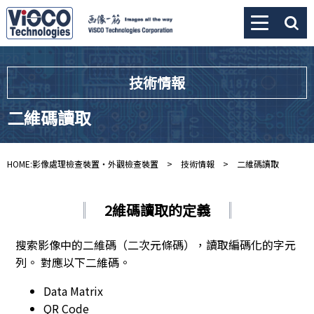
技術情報
二維碼讀取
HOME:影像處理檢查裝置・外觀檢查裝置
>
技術情報
> 二維碼讀取
2維碼讀取的定義
搜索影像中的二維碼（二次元條碼），讀取編碼化的字元
列。 對應以下二維碼。
Data Matrix
QR Code