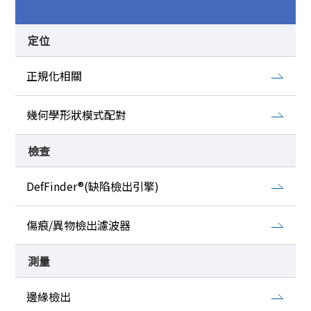
定位
正規化相關
幾何學形狀模式配對
檢查
DefFinder®(缺陷檢出引擎)
傷痕/異物檢出濾波器
測量
邊緣檢出