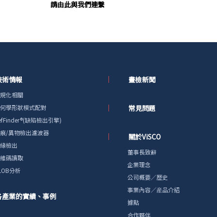
請由此與我們連繫
技術情報
畫檢新聞
規化相關
何學形狀模式配對
常見問題
efFinder®(缺陷檢出引擎)
痕/異物檢出濾波器
關於ViSCO
緣檢出
董事長致辭
維碼讀取
企業理念
LOB分析
公司概要／歷史
事業內容／産品介紹
各產業的實績、事例
據點
合作夥伴