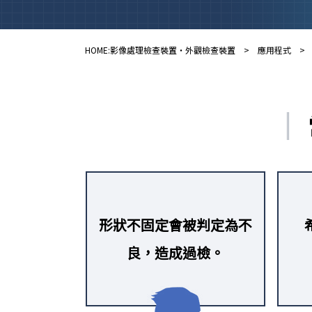
HOME:影像處理檢查裝置・外觀檢查裝置
>
應用程式
> 
形狀不固定會被判定為不
良，造成過檢。