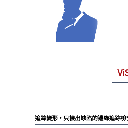
V
追踪變形，只檢出缺陷的邊緣追踪檢