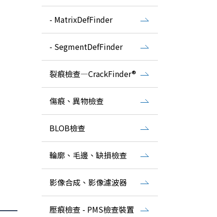
- MatrixDefFinder
- SegmentDefFinder
裂痕檢查―CrackFinder®
傷痕、異物檢查
BLOB檢查
輪廓、毛邊、缺損檢查
影像合成、影像濾波器
壓痕檢查 - PMS檢查裝置