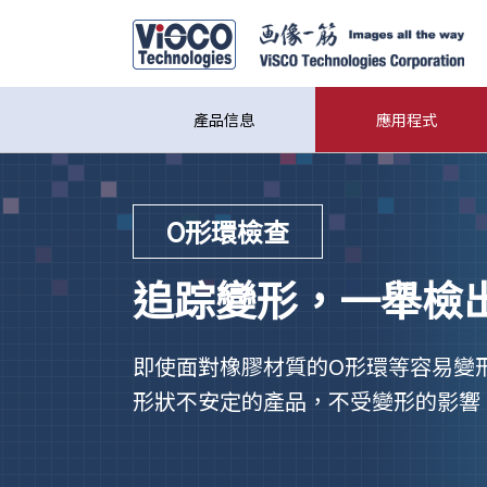
產品信息
應用程式
O形環檢查
追踪變形，一舉檢
即使面對橡膠材質的O形環等容易變
形狀不安定的產品，不受變形的影響