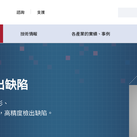
諮詢
支援
技術情報
各產業的實績、事例
出缺陷
形、
，高精度檢出缺陷。