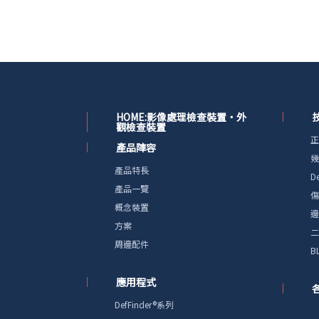
HOME:影像處理檢查裝置・外
觀檢查裝置
正
產品陣容
幾
產品特長
D
產品一覽
傷
概念裝置
邊
方案
二
周邊配件
B
應用程式
DefFinder®系列