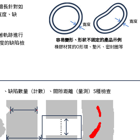
擅長針對如
寬度、缺
著軌跡進行
容易變形、形狀不固定的產品示例
精度的缺陷檢
橡膠材質的O形環、墊片、密封圈等
）、缺陷數量（計數）、間隙距離（量測）5種檢查