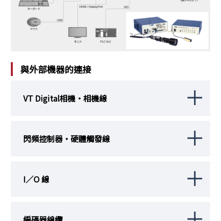
與外部機器的連接
VT Digital相機・相機線
閃頻控制器・硬體觸發線
I／O 線
編碼器線纜