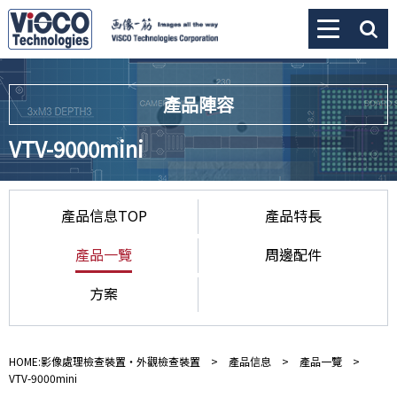
產品陣容
VTV-9000mini
產品信息TOP
產品特長
產品一覽
周邊配件
方案
HOME:影像處理檢查裝置・外觀檢查裝置
>
產品信息
>
產品一覽
>
VTV-9000mini