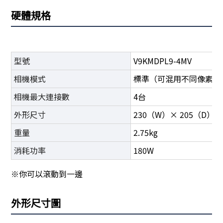
硬體規格
型號
V9KMDPL9-4MV
相機模式
標準（可混用不同像素的
相機最大連接數
4台
外形尺寸
230（W）× 205（D）×
重量
2.75kg
消耗功率
180W
※你可以滾動到一邊
外形尺寸圖